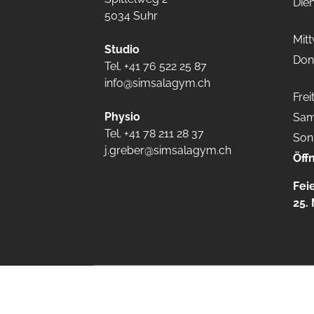
Die
5034 Suhr
Mit
Studio
Don
Tel. +41 76 522 25 87
info@simsalagym.ch
Frei
Physio
Sam
Tel. +41 78 211 28 37
Son
j.greber@simsalagym.ch
Öff
Feie
25.
Urheberrecht @ Simsala Gym