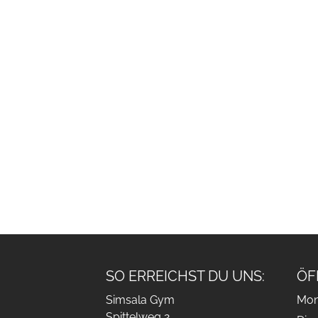
SO ERREICHST DU UNS:
ÖF
Simsala Gym
Mon
Spittelweg 2