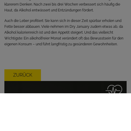
klarerem Denken. Nach zwei bis drei Wochen verbessert sich häufig die
Haut, da Alkohol entwässert und Entzündungen fördert.
Auch die Leber profitiert: Sie kann sich in dieser Zeit spürbar erholen und
Fette besser abbauen. Viele nehmen im Dry January zudem etwas ab, da
Alkohol kalorienreich ist und den Appetit steigert. Und das vielleicht
Wichtigste: Ein alkoholfreier Monat verändert oft das Bewusstsein für den
eigenen Konsum – und führt langfristig zu gesünderen Gewohnheiten.
ZURÜCK