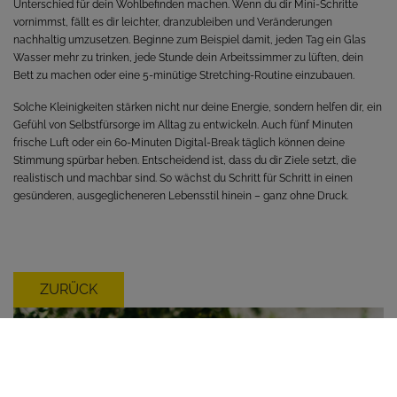
Unterschied für dein Wohlbefinden machen. Wenn du dir Mini-Schritte
vornimmst, fällt es dir leichter, dranzubleiben und Veränderungen
nachhaltig umzusetzen. Beginne zum Beispiel damit, jeden Tag ein Glas
Wasser mehr zu trinken, jede Stunde dein Arbeitssimmer zu lüften, dein
Bett zu machen oder eine 5-minütige Stretching-Routine einzubauen.
Solche Kleinigkeiten stärken nicht nur deine Energie, sondern helfen dir, ein
Gefühl von Selbstfürsorge im Alltag zu entwickeln. Auch fünf Minuten
frische Luft oder ein 60-Minuten Digital-Break täglich können deine
Stimmung spürbar heben. Entscheidend ist, dass du dir Ziele setzt, die
realistisch und machbar sind. So wächst du Schritt für Schritt in einen
gesünderen, ausgeglicheneren Lebensstil hinein – ganz ohne Druck.
ZURÜCK