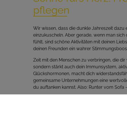
pflegen
Wir wissen, dass die dunkle Jahreszeit dazu 
einzukuscheln. Aber gerade, wenn man sich 
fühlt, sind schöne Aktivitäten mit deinen Lie
deinen Freunden ein wahrer Stimmungsboost
Zeit mit den Menschen zu verbringen, die dir wi
sondern stärkt auch dein Immunsystem, akti
Glückshormonen, macht dich widerstandsfäh
gemeinsame Unternehmungen eine wertvolle 
du auftanken kannst. Also: Runter vom Sofa - 
ZURÜCK