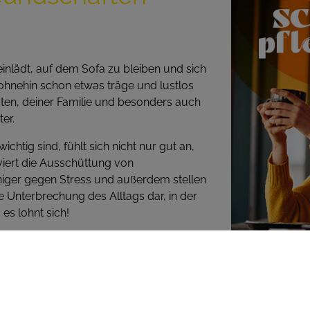
einlädt, auf dem Sofa zu bleiben und sich
ohnehin schon etwas träge und lustlos
bsten, deiner Familie und besonders auch
er.
chtig sind, fühlt sich nicht nur gut an,
viert die Ausschüttung von
iger gegen Stress und außerdem stellen
Unterbrechung des Alltags dar, in der
es lohnt sich!