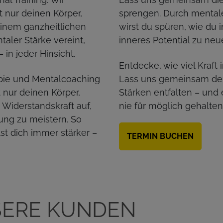
t nur deinen Körper,
sprengen. Durch mental
einem ganzheitlichen
wirst du spüren, wie du
taler Stärke vereint,
inneres Potential zu ne
– in jeder Hinsicht.
Entdecke, wie viel Kraft 
rapie und Mentalcoaching
Lass uns gemeinsam dei
 nur deinen Körper,
Stärken entfalten – und 
 Widerstandskraft auf,
nie für möglich gehalten
ung zu meistern. So
lst dich immer stärker –
TERMIN BUCHEN
SERE KUNDEN