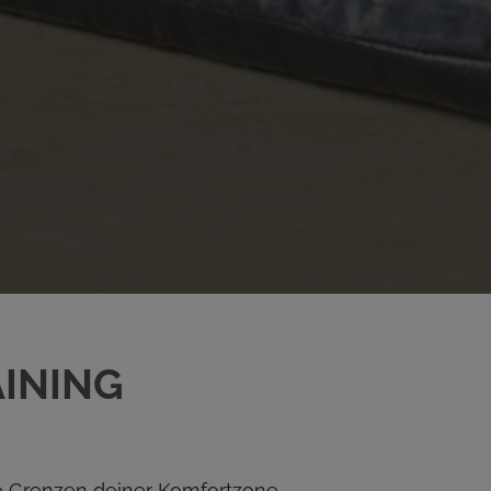
AINING
 Grenzen deiner Komfortzone