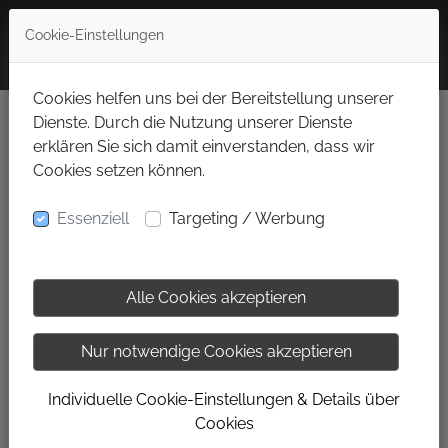
Cookie-Einstellungen
Cookies helfen uns bei der Bereitstellung unserer
Dienste. Durch die Nutzung unserer Dienste
Vereinbare jetzt Deinen
erklären Sie sich damit einverstanden, dass wir
Cookies setzen können.
persönlichen Termin!
Essenziell
Targeting / Werbung
+41 78 211 28 37 ODER
J.GREBER@SIMSALAGYM.CH
Alle Cookies akzeptieren
Mit der Buchung erkläre ich mich einverstanden, dass meine
Daten zu organisatiorischen Zwecken im Zusammenhang mit
Nur notwendige Cookies akzeptieren
der gebuchten Dienstleistung verwendet werden. Die
Einwilligung kann jederzeit widerrufen werden. Dazu senden
Individuelle Cookie-Einstellungen & Details über
Sie uns einfach eine Nachricht an: m.fischer@simsalagym.ch
Cookies
oder postalisch an: Simsala Gym, Spittelweg 2, 5034 Suhr.